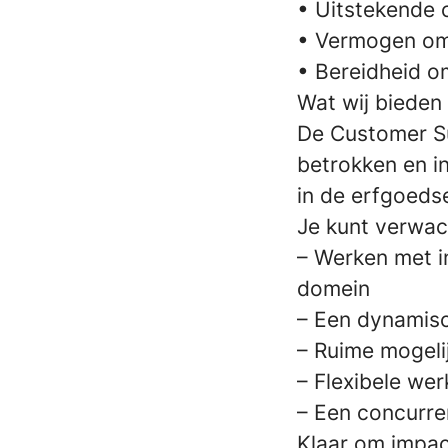
• Uitstekende
• Vermogen om 
• Bereidheid om
Wat wij bieden
De Customer Su
betrokken en i
in de erfgoeds
Je kunt verwac
– Werken met i
domein
– Een dynamis
– Ruime mogelij
– Flexibele we
– Een concurre
Klaar om impa