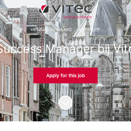
HEERHUGOWAARD
·
HYBRID
uccess Manager bij Vi
Apply for this job