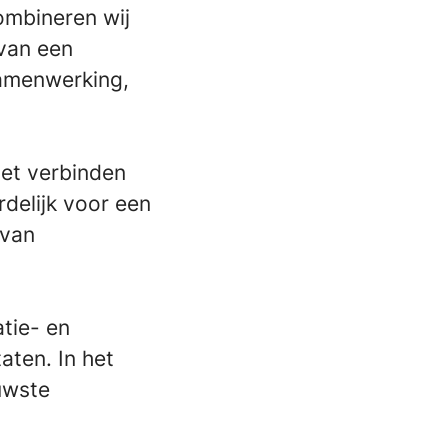
ombineren wij
van een
amenwerking,
het verbinden
rdelijk voor een
 van
atie- en
aten. In het
uwste