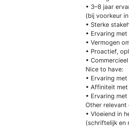
• 3–8 jaar erv
(bij voorkeur 
• Sterke stak
• Ervaring met
• Vermogen om 
• Proactief, o
• Commercieel 
Nice to have:
• Ervaring met
• Affiniteit me
• Ervaring met
Other relevant c
• Vloeiend in 
(schriftelijk e