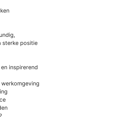
rken
undig,
 sterke positie
 en inspirerend
e werkomgeving
ing
nce
den
?