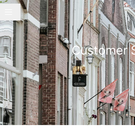
Share page
CAREER MENU
Customer S