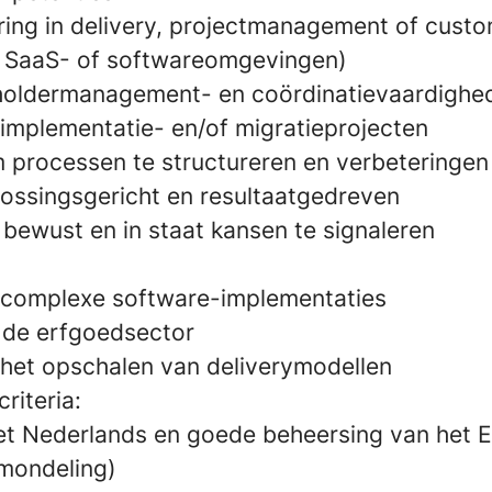
aring in delivery, projectmanagement of cust
in SaaS- of softwareomgevingen)
eholdermanagement- en coördinatievaardighe
 implementatie- en/of migratieprojecten
processen te structureren en verbeteringen
plossingsgericht en resultaatgedreven
bewust en in staat kansen te signaleren
 complexe software-implementaties
t de erfgoedsector
 het opschalen van deliverymodellen
riteria:
het Nederlands en goede beheersing van het 
n mondeling)