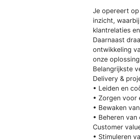
Je opereert op
inzicht, waarbi
klantrelaties e
Daarnaast draag
ontwikkeling v
onze oplossinge
Belangrijkste 
Delivery & proj
• Leiden en co
• Zorgen voor 
• Bewaken van v
• Beheren van 
Customer valu
• Stimuleren v