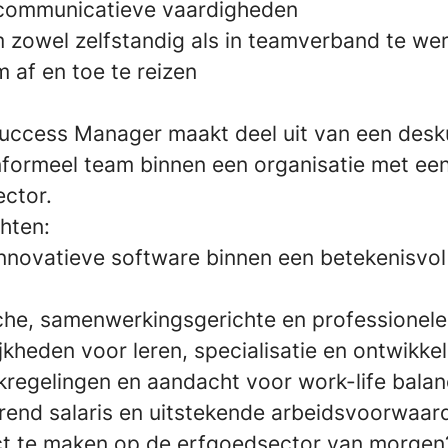
 communicatieve vaardigheden
zowel zelfstandig als in teamverband te we
 af en toe te reizen
ccess Manager maakt deel uit van een desk
nformeel team binnen een organisatie met een
ector.
hten:
nnovatieve software binnen een betekenisvol
che, samenwerkingsgerichte en professionel
kheden voor leren, specialisatie en ontwikkel
rkregelingen en aandacht voor work-life bala
rend salaris en uitstekende arbeidsvoorwaar
ct te maken op de erfgoedsector van morgen