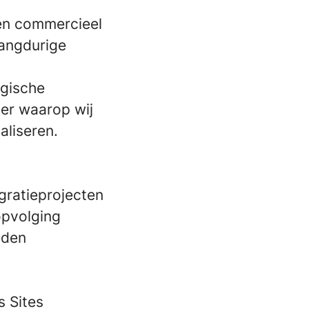
 en commercieel
langdurige
egische
ier waarop wij
aliseren.
gratieprojecten
opvolging
eden
s Sites