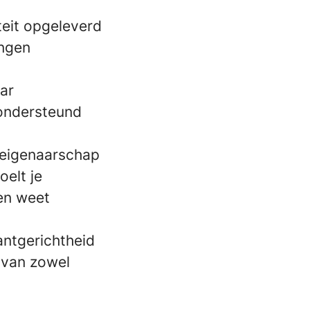
teit opgeleverd
ingen
aar
 ondersteund
 eigenaarschap
oelt je
en weet
antgerichtheid
n van zowel