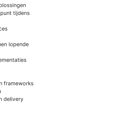
plossingen
punt tijdens
ces
nnen lopende
lementaties
en frameworks
n
n delivery