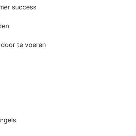
omer success
den
 door te voeren
Engels