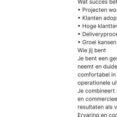
Wat succes be
• Projecten wo
• Klanten adop
• Hoge klantte
• Deliveryproce
• Groei kansen
Wie jij bent
Je bent een ge
neemt en duide
comfortabel in
operationele u
Je combineert 
en commercieel 
resultaten als 
Ervaring en co