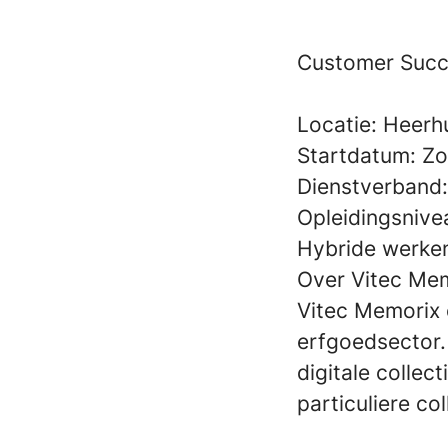
Customer Succ
Locatie:
Heerh
Startdatum:
Zo
Dienstverband
Opleidingsnive
Hybride werke
Over Vitec Me
Vitec Memorix 
erfgoedsector.
digitale collec
particuliere col